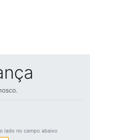
ança
nosco.
ao lado no campo abaixo