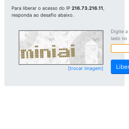
Para liberar o acesso
do IP
216.73.216.11
,
responda ao desafio abaixo.
Digite 
lado no
[trocar imagem]