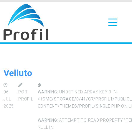
Velluto
06
POR
WARNING
: UNDEFINED ARRAY KEY 0 IN
JUL
PROFIL
/HOME/STORAGE/0/41/C7/PROFIL1/PUBLIC
2025
CONTENT/THEMES/PROFIL/SINGLE.PHP
ON L
WARNING
: ATTEMPT TO READ PROPERTY "TE
NULL IN