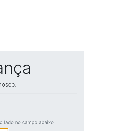
ança
nosco.
ao lado no campo abaixo