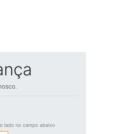
ança
nosco.
ao lado no campo abaixo